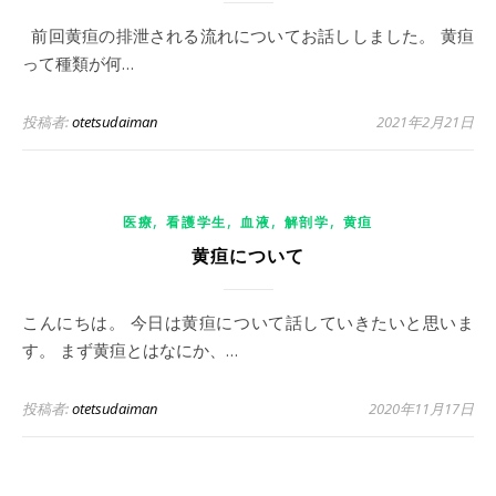
前回黄疸の排泄される流れについてお話ししました。 黄疸
って種類が何…
投稿者:
otetsudaiman
2021年2月21日
,
,
,
,
医療
看護学生
血液
解剖学
黄疸
黄疸について
こんにちは。 今日は黄疸について話していきたいと思いま
す。 まず黄疸とはなにか、…
投稿者:
otetsudaiman
2020年11月17日