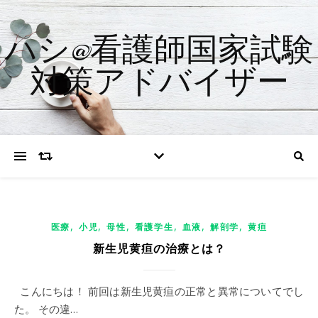
ハシ@看護師国家試験
対策アドバイザー
,
,
,
,
,
,
医療
小児
母性
看護学生
血液
解剖学
黄疸
新生児黄疸の治療とは？
こんにちは！ 前回は新生児黄疸の正常と異常についてでし
た。 その違…