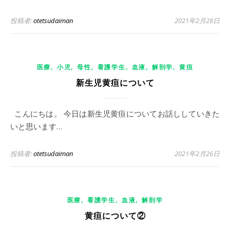
投稿者:
otetsudaiman
2021年2月28日
,
,
,
,
,
,
医療
小児
母性
看護学生
血液
解剖学
黄疸
新生児黄疸について
こんにちは。 今日は新生児黄疸についてお話ししていきた
いと思います…
投稿者:
otetsudaiman
2021年2月26日
,
,
,
医療
看護学生
血液
解剖学
黄疸について②