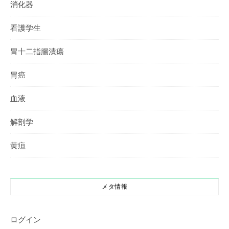
消化器
看護学生
胃十二指腸潰瘍
胃癌
血液
解剖学
黄疸
メタ情報
ログイン